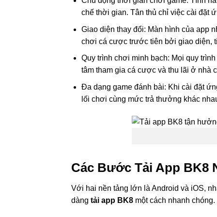
Chủ động thời gian chơi game: Tính nă
chế thời gian. Tân thủ chỉ việc cài đặ
Giao diện thay đổi: Màn hình của app n
chơi cá cược trước tiên bởi giao diện, 
Quy trình chơi minh bạch: Mọi quy trình
tâm tham gia cá cược và thu lãi ở nhà c
Đa dạng game đánh bài: Khi cài đặt ứn
lối chơi cùng mức trả thưởng khác nha
Các Bước Tải App BK8 
Với hai nền tảng lớn là Android và iOS, 
dàng
tải app BK8
một cách nhanh chóng.