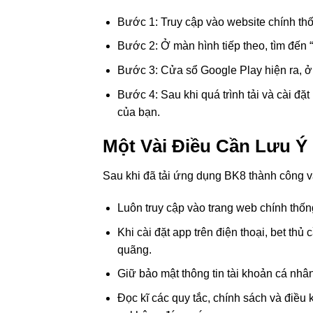
Bước 1: Truy cập vào website chính thố
Bước 2: Ở màn hình tiếp theo, tìm đến 
Bước 3: Cửa sổ Google Play hiện ra, ở đ
Bước 4: Sau khi quá trình tải và cài đặ
của bạn.
Một Vài Điều Cần Lưu Ý
Sau khi đã tải ứng dụng BK8 thành công v
Luôn truy cập vào trang web chính thốn
Khi cài đặt app trên điện thoại, bet th
quãng.
Giữ bảo mật thông tin tài khoản cá nhân
Đọc kĩ các quy tắc, chính sách và điều