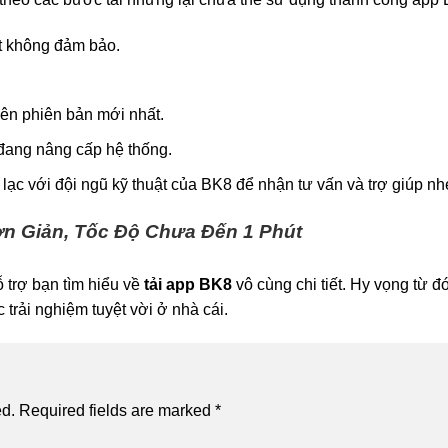
et không đảm bảo.
lên phiên bản mới nhất.
đang nâng cấp hệ thống.
n lạc với đội ngũ kỹ thuật của BK8 để nhận tư vấn và trợ giúp nh
ơn Giản, Tốc Độ Chưa Đến 1 Phút
ỗ trợ bạn tìm hiểu về
tải app BK8
vô cùng chi tiết. Hy vọng từ đ
trải nghiệm tuyệt vời ở nhà cái.
ed.
Required fields are marked
*