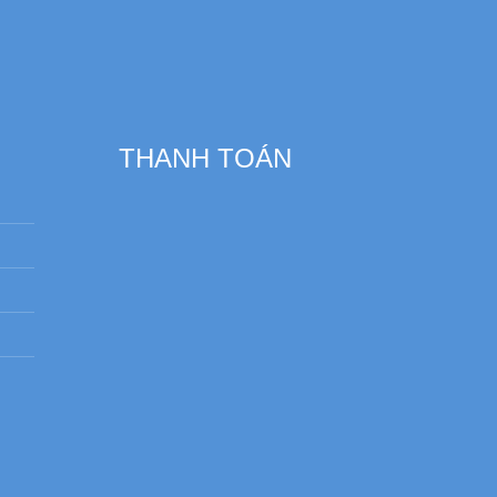
️ THANH TOÁN