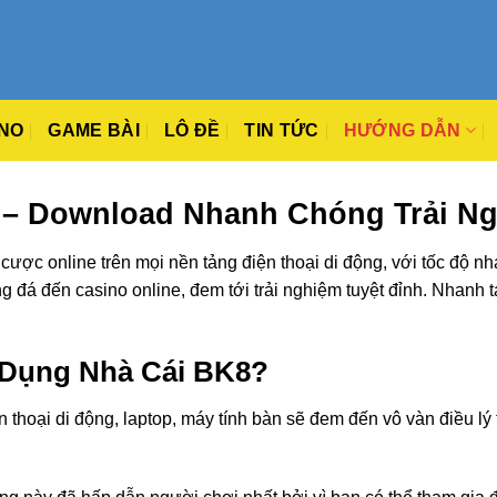
NO
GAME BÀI
LÔ ĐỀ
TIN TỨC
HƯỚNG DẪN
 – Download Nhanh Chóng Trải N
cược online trên mọi nền tảng điện thoại di động, với tốc độ n
ng đá đến casino online, đem tới trải nghiệm tuyệt đỉnh. Nhanh
 Dụng Nhà Cái BK8?
ện thoại di động, laptop, máy tính bàn sẽ đem đến vô vàn điều l