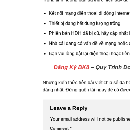
Kết nối mạng điện thoại di động Intern
Thiết bị đang hết dung lượng trống.
Phiên bản HĐH đã bị cũ, hãy cập nhật 
Nhà cái đang có vấn đề về mạng hoặc 
Bạn vui lòng bật lại điện thoại hoặc liê
Đăng Ký BK8
– Quy Trình Đ
Những kiến thức trên bài viết chia sẻ đã h
dàng nhất. Đừng quên tải ngay để có được 
Leave a Reply
Your email address will not be publish
Comment
*