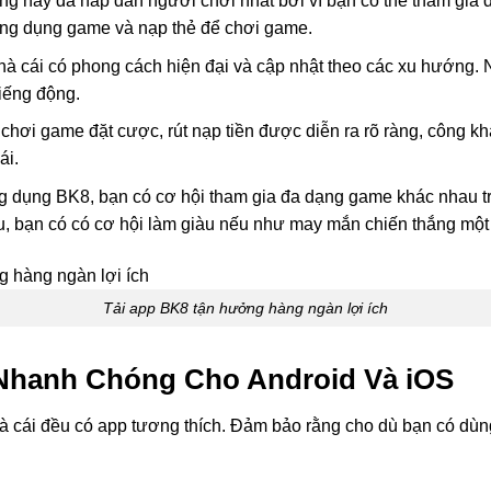
ng này đã hấp dẫn người chơi nhất bởi vì bạn có thể tham gia 
t ứng dụng game và nạp thẻ để chơi game.
hà cái có phong cách hiện đại và cập nhật theo các xu hướng. N
tiếng động.
 chơi game đặt cược, rút nạp tiền được diễn ra rõ ràng, công kh
ái.
g dụng BK8, bạn có cơ hội tham gia đa dạng game khác nhau tr
u, bạn có có cơ hội làm giàu nếu như may mắn chiến thắng một
Tải app BK8 tận hưởng hàng ngàn lợi ích
Nhanh Chóng Cho Android Và iOS
nhà cái đều có app tương thích. Đảm bảo rằng cho dù bạn có dù