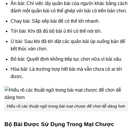
Ăn bài: Chỉ việc lấy quân bài của người khác bằng cách
đánh một quân bài có thể ghép với bài có trên bàn chơi.
Chạy bài: Sắp xếp bài để có thể tới nhanh.
Tới bài: Khi đã đủ bộ bài ù thì có thể nói tới.
Ù bài: Sau khi đã tới đặt các quân bài úp xuống bàn để
kết thúc ván chơi.
Bỏ bài: Quyết định không tiếp tục chơi nữa vì bài xấu.
Hòa bài: Là trường hợp hết bài mà vẫn chưa có ai tới
được.
Hiểu rõ các thuật ngữ trong bài mạt chược để chơi dễ dàng hơn
Bộ Bài Được Sử Dụng Trong Mạt Chược