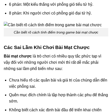
6 phán: Một kiểu thắng với phỗng gió tiểu tứ hỷ.
8 phán: Khi người chơi có phỗng gió đại tứ hỷ.
Cần biết rõ cách tính điểm trong game bài mạt chược
Các Sai Lầm Khi Chơi Bài Mạt Chược
Bài mạt chược
là trò chơi có nhiều quy tắc phức tạp vì
vậy đối với những người chơi mới thì rất dễ mắc phải
những sai lầm phổ biến như sau:
Chưa hiểu rõ các quân bài và giá trị của chúng dẫn đến
việc phỗng sai.
Quên mục đích chính là tập hợp thành các phu để thắng
sớm.
Không biết cách xác định bài đầu để triển khai chiến