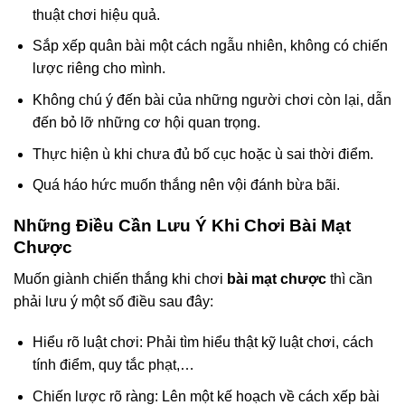
thuật chơi hiệu quả.
Sắp xếp quân bài một cách ngẫu nhiên, không có chiến
lược riêng cho mình.
Không chú ý đến bài của những người chơi còn lại, dẫn
đến bỏ lỡ những cơ hội quan trọng.
Thực hiện ù khi chưa đủ bố cục hoặc ù sai thời điểm.
Quá háo hức muốn thắng nên vội đánh bừa bãi.
Những Điều Cần Lưu Ý Khi Chơi Bài Mạt
Chược
Muốn giành chiến thắng khi chơi
bài mạt chược
thì cần
phải lưu ý một số điều sau đây:
Hiểu rõ luật chơi: Phải tìm hiểu thật kỹ luật chơi, cách
tính điểm, quy tắc phạt,…
Chiến lược rõ ràng: Lên một kế hoạch về cách xếp bài