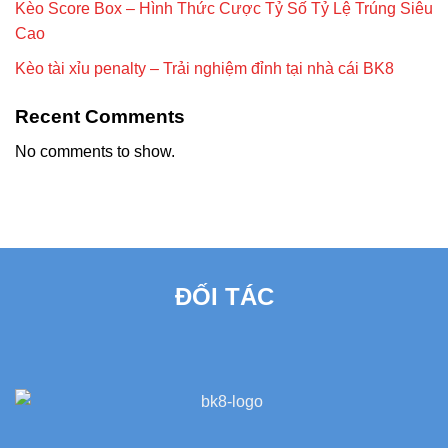
Kèo Score Box – Hình Thức Cược Tỷ Số Tỷ Lệ Trúng Siêu
Cao
Kèo tài xỉu penalty – Trải nghiệm đỉnh tại nhà cái BK8
Recent Comments
No comments to show.
ĐỐI TÁC