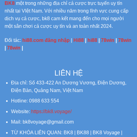
BK8
một trong những địa chỉ cá cược trực tuyến uy tín
nhất tại VIệt Nam. Với nhiều năm trong lĩnh vực cung cấp
dịch vụ cá cược, bk8 cam kết mang đến cho mọi người
một sân chơi cá cược uy tín và an toàn nhất 2024.
Đối tác:
hi88.com đăng nhập
|
Hi88
|
hi88
|
78win
|
78win
|
78win
|
LIÊN HỆ
Địa chỉ: Số 433-422 An Dương Vương, Điện Dương,
Điện Bàn, Quảng Nam, Việt Nam
Hotline: 0988 633 554
Website:
https://bk8.voyage/
Mail:
bk8voyage@gmail.com
TỪ KHÓA LIÊN QUAN: BK8 | BK88 | BK8 Voyage |