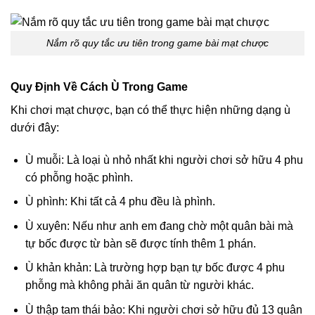
Nắm rõ quy tắc ưu tiên trong game bài mạt chược
Quy Định Về Cách Ù Trong Game
Khi chơi mạt chược, bạn có thể thực hiện những dạng ù
dưới đây:
Ù muỗi: Là loại ù nhỏ nhất khi người chơi sở hữu 4 phu
có phỗng hoặc phình.
Ù phình: Khi tất cả 4 phu đều là phình.
Ù xuyên: Nếu như anh em đang chờ một quân bài mà
tự bốc được từ bàn sẽ được tính thêm 1 phán.
Ù khản khản: Là trường hợp bạn tự bốc được 4 phu
phỗng mà không phải ăn quân từ người khác.
Ù thập tam thái bảo: Khi người chơi sở hữu đủ 13 quân