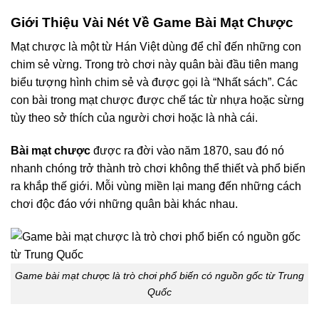
Giới Thiệu Vài Nét Về Game Bài Mạt Chược
Mạt chược là một từ Hán Việt dùng để chỉ đến những con
chim sẻ vừng. Trong trò chơi này quân bài đầu tiên mang
biểu tượng hình chim sẻ và được gọi là “Nhất sách”. Các
con bài trong mạt chược được chế tác từ nhựa hoặc sừng
tùy theo sở thích của người chơi hoặc là nhà cái.
Bài mạt chược
được ra đời vào năm 1870, sau đó nó
nhanh chóng trở thành trò chơi không thể thiết và phổ biến
ra khắp thế giới. Mỗi vùng miền lại mang đến những cách
chơi độc đáo với những quân bài khác nhau.
Game bài mạt chược là trò chơi phổ biến có nguồn gốc từ Trung
Quốc