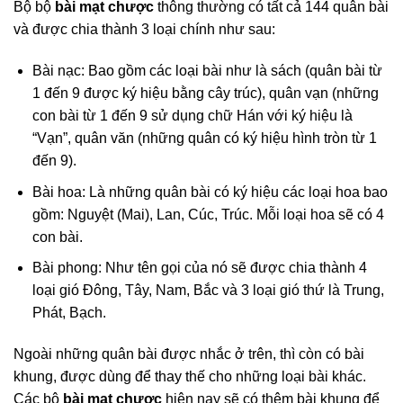
Bộ bộ
bài mạt chược
thông thường có tất cả 144 quân bài
và được chia thành 3 loại chính như sau:
Bài nạc: Bao gồm các loại bài như là sách (quân bài từ
1 đến 9 được ký hiệu bằng cây trúc), quân vạn (những
con bài từ 1 đến 9 sử dụng chữ Hán với ký hiệu là
“Vạn”, quân văn (những quân có ký hiệu hình tròn từ 1
đến 9).
Bài hoa: Là những quân bài có ký hiệu các loại hoa bao
gồm: Nguyệt (Mai), Lan, Cúc, Trúc. Mỗi loại hoa sẽ có 4
con bài.
Bài phong: Như tên gọi của nó sẽ được chia thành 4
loại gió Đông, Tây, Nam, Bắc và 3 loại gió thứ là Trung,
Phát, Bạch.
Ngoài những quân bài được nhắc ở trên, thì còn có bài
khung, được dùng để thay thế cho những loại bài khác.
Các bộ
bài mạt chược
hiện nay sẽ có thêm bài khung để