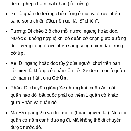
được phép chạm mặt nhau (lộ tướng).
Sĩ: Là quân đi đường chéo từng ô một và được phép
sang sông chiến đấu, nên gọi là “Sĩ chiến”.
Tượng: Đi chéo 2 ô cho mỗi nước, ngang hoặc dọc.
Nước đi không hợp lệ khi có quân cờ chặn giữa đường
đi. Tượng cũng được phép sang sông chiến đấu trong
cờ úp.
Xe: Đi ngang hoặc dọc tùy ý của người chơi trên bàn
cờ miễn là không có quân cản trở. Xe được coi là quân
cờ mạnh nhất trong
Cờ Úp.
Pháo: Di chuyển giống Xe nhưng khi muốn ăn một
quân nào đó, bắt buộc phải có thêm 1 quân cờ khác
giữa Pháo và quân đó.
Mã: Đi ngang 2 ô và dọc một ô (hoặc ngược lại). Nếu có
quân cờ nằm cạnh đường đi, Mã không thể di chuyển
được nước đó.