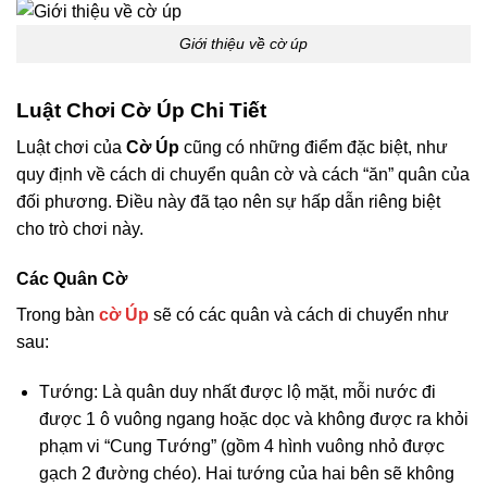
Giới thiệu về cờ úp
Luật Chơi Cờ Úp Chi Tiết
Luật chơi của
Cờ Úp
cũng có những điểm đặc biệt, như
quy định về cách di chuyển quân cờ và cách “ăn” quân của
đối phương. Điều này đã tạo nên sự hấp dẫn riêng biệt
cho trò chơi này.
Các Quân Cờ
Trong bàn
cờ Úp
sẽ có các quân và cách di chuyển như
sau:
Tướng: Là quân duy nhất được lộ mặt, mỗi nước đi
được 1 ô vuông ngang hoặc dọc và không được ra khỏi
phạm vi “Cung Tướng” (gồm 4 hình vuông nhỏ được
gạch 2 đường chéo). Hai tướng của hai bên sẽ không