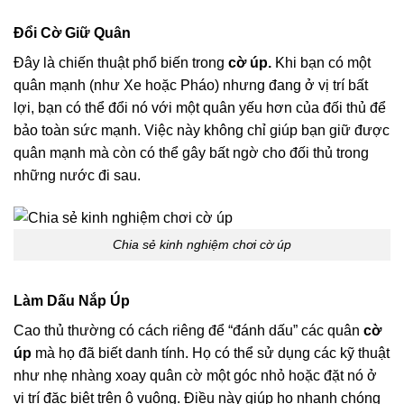
Đổi Cờ Giữ Quân
Đây là chiến thuật phổ biến trong
cờ úp.
Khi bạn có một
quân mạnh (như Xe hoặc Pháo) nhưng đang ở vị trí bất
lợi, bạn có thể đổi nó với một quân yếu hơn của đối thủ để
bảo toàn sức mạnh. Việc này không chỉ giúp bạn giữ được
quân mạnh mà còn có thể gây bất ngờ cho đối thủ trong
những nước đi sau.
Chia sẻ kinh nghiệm chơi cờ úp
Làm Dấu Nắp Úp
Cao thủ thường có cách riêng để “đánh dấu” các quân
cờ
úp
mà họ đã biết danh tính. Họ có thể sử dụng các kỹ thuật
như nhẹ nhàng xoay quân cờ một góc nhỏ hoặc đặt nó ở
vị trí đặc biệt trên ô vuông. Điều này giúp họ nhanh chóng