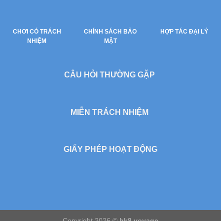
CHƠI CÓ TRÁCH
CHÍNH SÁCH BẢO
HỢP TÁC ĐẠI LÝ
NHIỆM
MẬT
CÂU HỎI THƯỜNG GẶP
MIỄN TRÁCH NHIỆM
GIẤY PHÉP HOẠT ĐỘNG
Copyright 2026 ©
bk8.voyage