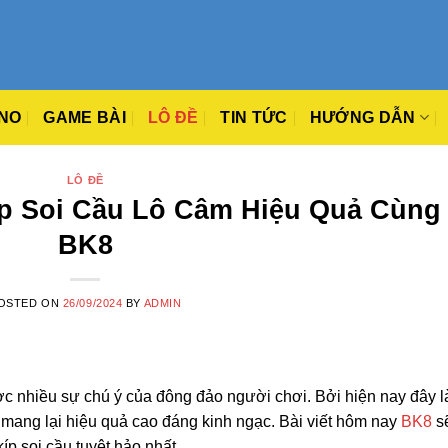
NO
GAME BÀI
LÔ ĐỀ
TIN TỨC
HƯỚNG DẪN
LÔ ĐỀ
íp Soi Cầu Lô Câm Hiệu Quả Cùng
BK8
OSTED ON
26/09/2024
BY
ADMIN
c nhiều sự chú ý của đông đảo người chơi. Bởi hiện nay đây l
mang lại hiệu quả cao đáng kinh ngạc. Bài viết hôm nay
BK8
s
íp soi cầu tuyệt hảo nhất.