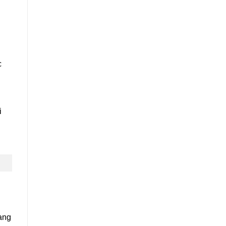
c
i
ang