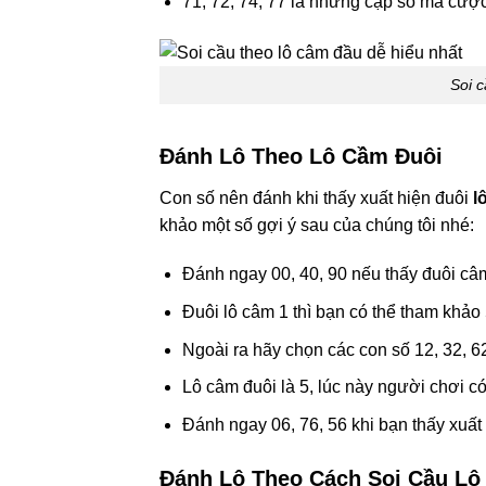
71, 72, 74, 77 là những cặp số mà cượ
Soi 
Đánh Lô Theo Lô Cầm Đuôi
Con số nên đánh khi thấy xuất hiện đuôi
l
khảo một số gợi ý sau của chúng tôi nhé:
Đánh ngay 00, 40, 90 nếu thấy đuôi câm
Đuôi lô câm 1 thì bạn có thể tham khảo
Ngoài ra hãy chọn các con số 12, 32, 62
Lô câm đuôi là 5, lúc này người chơi có
Đánh ngay 06, 76, 56 khi bạn thấy xuất
Đánh Lô Theo Cách Soi Cầu L