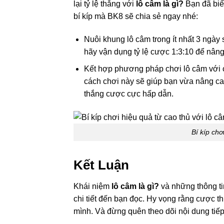
lại tỷ lệ thắng với
lô câm là gì?
Bạn đã biết
bí kíp mà BK8 sẽ chia sẻ ngay nhé:
Nuôi khung lô câm trong ít nhất 3 ngày
hãy vận dụng tỷ lệ cược 1:3:10 để nân
Kết hợp phương pháp chơi lô câm với c
cách chơi này sẽ giúp bạn vừa nâng ca
thắng cược cực hấp dẫn.
Bí kíp chơ
Kết Luận
Khái niệm
lô câm là gì?
và những thông ti
chi tiết đến bạn đọc. Hy vọng rằng cược 
mình. Và đừng quên theo dõi nội dung tiế