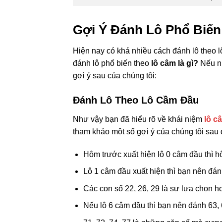
Gợi Ý Đánh Lô Phổ Biến
Hiện nay có khá nhiều cách đánh lô theo 
đánh lô phổ biến theo
lô câm là gì?
Nếu nh
gợi ý sau của chúng tôi:
Đánh Lô Theo Lô Cầm Đầu
Như vậy bạn đã hiểu rõ về khái niệm
lô câ
tham khảo một số gợi ý của chúng tôi sau 
Hôm trước xuất hiện lô 0 câm đầu thì h
Lô 1 câm đầu xuất hiện thì bạn nên đán
Các con số 22, 26, 29 là sự lựa chọn 
Nếu lô 6 câm đầu thì bạn nên đánh 63,