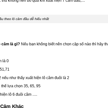
c thủ không nên bỏ qua khi xuất hiện 7 câm đầu,…
cầu theo lô câm đầu dễ hiểu nhất
ô câm là gì?
Nếu bạn không biết nên chọn cặp số nào thì hãy t
 là 0
 51,71
 nếu như thấy xuất hiện lô câm đuôi là 2
 thể lựa chọn 35, 65, 95
 hiện lô 6 đuôi câm ….
ô Câm Khác