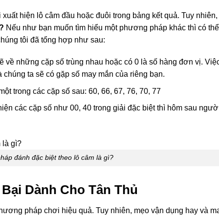
xuất hiện lô câm đầu hoặc đuôi trong bảng kết quả. Tuy nhiên,
ì?
Nếu như bạn muốn tìm hiểu một phương pháp khác thì có thể
húng tôi đã tổng hợp như sau:
ẽ về những cặp số trùng nhau hoặc có 0 là số hàng đơn vị. Việ
à chúng ta sẽ có gặp số may mắn của riêng bạn.
ột trong các cặp số sau: 60, 66, 67, 76, 70, 77
iện các cặp số như 00, 40 trong giải đặc biệt thì hôm sau ngườ
áp đánh đặc biệt theo lô câm là gì?
 Bại Dành Cho Tân Thủ
phương pháp chơi hiệu quả. Tuy nhiên, mẹo vận dụng hay và m