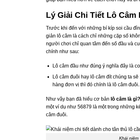
Lý Giải Chi Tiết Lô Câm 
Trước khi đến với những bí kíp soi cầu đỉ
giản lô câm là cách chỉ những cặp số khô
người chơi chỉ quan tâm đến số đầu và cuố
chính như sau:
Lô câm đầu như đúng ý nghĩa đây là con
Lô câm đuôi hay lô câm đít chúng ta sẽ
hàng đơn vị thì đó chính là lô câm đuôi
Như vậy bạn đã hiểu cơ bản
lô câm là gì
một ví dụ như 56879 là một trong những kế
câm đuôi.
Khái niệm 