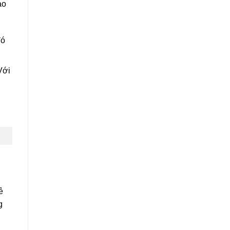
ảo
đó
Với
ẻ
g