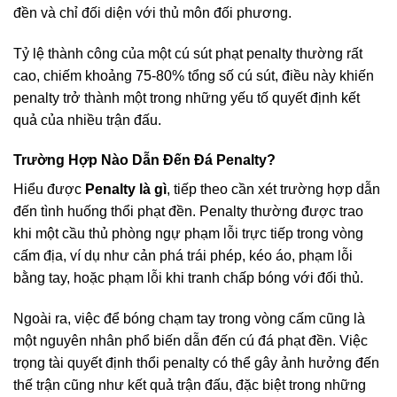
đền và chỉ đối diện với thủ môn đối phương.
Tỷ lệ thành công của một cú sút phạt penalty thường rất
cao, chiếm khoảng 75-80% tổng số cú sút, điều này khiến
penalty trở thành một trong những yếu tố quyết định kết
quả của nhiều trận đấu.
Trường Hợp Nào Dẫn Đến Đá Penalty?
Hiểu được
Penalty là gì
, tiếp theo cần xét trường hợp dẫn
đến tình huống thổi phạt đền. Penalty thường được trao
khi một cầu thủ phòng ngự phạm lỗi trực tiếp trong vòng
cấm địa, ví dụ như cản phá trái phép, kéo áo, phạm lỗi
bằng tay, hoặc phạm lỗi khi tranh chấp bóng với đối thủ.
Ngoài ra, việc để bóng chạm tay trong vòng cấm cũng là
một nguyên nhân phổ biến dẫn đến cú đá phạt đền. Việc
trọng tài quyết định thổi penalty có thể gây ảnh hưởng đến
thế trận cũng như kết quả trận đấu, đặc biệt trong những