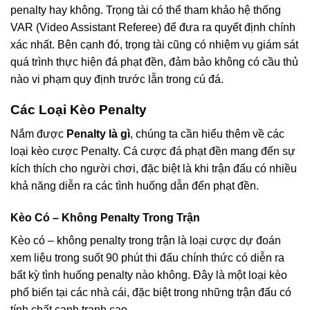
penalty hay không. Trọng tài có thể tham khảo hệ thống
VAR (Video Assistant Referee) để đưa ra quyết định chính
xác nhất. Bên cạnh đó, trọng tài cũng có nhiệm vụ giám sát
quá trình thực hiện đá phạt đền, đảm bảo không có cầu thủ
nào vi phạm quy định trước lẫn trong cú đá.
Các Loại Kèo Penalty
Nắm được
Penalty là gì
, chúng ta cần hiểu thêm về các
loại kèo cược Penalty. Cá cược đá phạt đền mang đến sự
kích thích cho người chơi, đặc biệt là khi trận đấu có nhiều
khả năng diễn ra các tình huống dẫn đến phạt đền.
Kèo Có – Không Penalty Trong Trận
Kèo có – không penalty trong trận là loại cược dự đoán
xem liệu trong suốt 90 phút thi đấu chính thức có diễn ra
bất kỳ tình huống penalty nào không. Đây là một loại kèo
phổ biến tại các nhà cái, đặc biệt trong những trận đấu có
tính chất cạnh tranh cao.